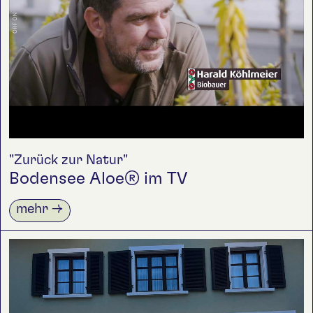
Uhr
Alte Sennerei auf facebook
+43 676 88697233
info@poldersgarten.at
"Zurück zur Natur"
Bodensee Aloe® im TV
folge uns
mehr →
facebook
instagram