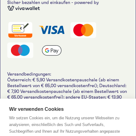
Sicher bezahlen und einkaufen - powered by
Versandbedingungen:
Österreich: € 5,90 Versandkostenpauschale (ab einem
Bestellwert von € 65,00 versandkostenfrei); Deutschland:
7,90 Versandkostenpauschale (ab einem Bestellwert von
65,00 versandkostenfrei); andere EU-Staaten: € 13,90
Versandkostenpauschale (ab einem Bestellwert von
99,00 versandkostenfrei); Schweiz und Großbritannien:
Wir verwenden Cookies
14,90 Versandkostenpauschale (ab einem Bestellwert von
Wir setzen Cookies ein, um die Nutzung unserer Webseiten zu
139,00 versandkostenfrei).
analysieren, einschließlich des Such und Surfverlaufs,
© 2026 Poldersgarten
Impressum
AGB
Suchbegriffen und Ihnen auf Ihr Nutzungsverhalten angepasste
Widerruf-Formular