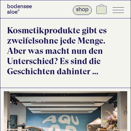
bodensee
bodensee
shop
shop
aloe
aloe
®
®
Kosmetikprodukte gibt es
Home
zweifelsohne jede Menge.
bodensee aloe
®
Aber was macht nun den
Polders Garten
Unterschied? Es sind die
CBD
Geschichten dahinter ...
Geschichten
Shop
Warenkorb
Kontakt